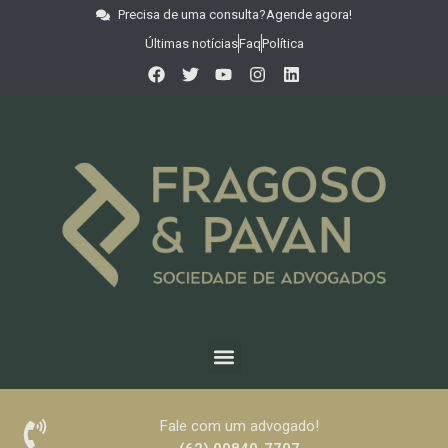
Precisa de uma consulta?
Agende agora!
Últimas notícias
Faq
Política
Fale com um advogado!