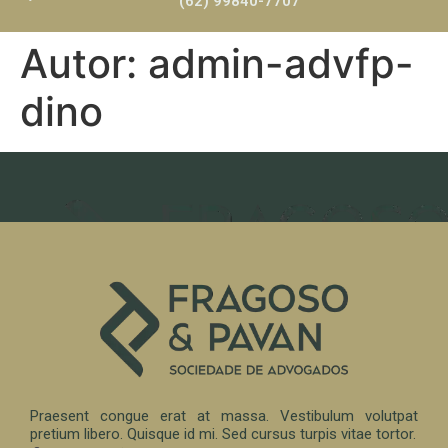
(62) 99840-7707
Autor:
admin-advfp-
dino
Praesent congue erat at massa. Vestibulum volutpat
pretium libero. Quisque id mi. Sed cursus turpis vitae tortor.